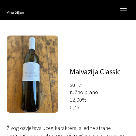
Skip
Men
to
Vina Siljan
content
Malvazija Classic
suho
ručno brano
12,00%
0,75 l
Živog osvježavajućeg karaktera, s jedne strane
aromatičnog na citrusno, koštuničavo voće i cvijetne