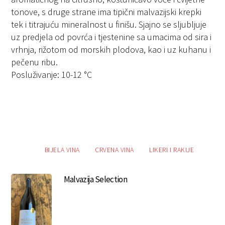
tonove, s druge strane ima tipični malvazijski krepki
tek i titrajuću mineralnost u finišu. Sjajno se sljubljuje
uz predjela od povrća i tjestenine sa umacima od sira i
vrhnja, rižotom od morskih plodova, kao i uz kuhanu i
pečenu ribu.
Posluživanje: 10-12 °C
BIJELA VINA
CRVENA VINA
LIKERI I RAKIJE
Malvazija Selection