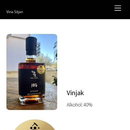
Skip
Men
to
Vina Siljan
content
Vinjak
Alkohol: 40%